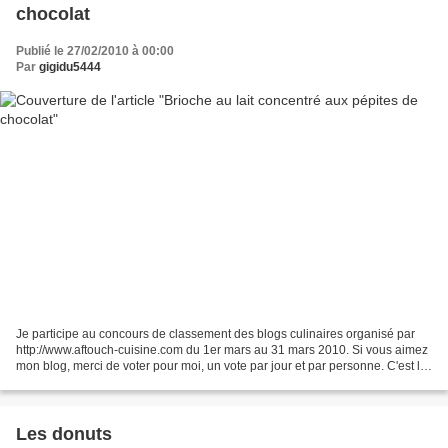
chocolat
Publié le 27/02/2010 à 00:00
Par
gigidu5444
Je participe au concours de classement des blogs culinaires organisé par
http://www.aftouch-cuisine.com du 1er mars au 31 mars 2010. Si vous aimez
mon blog, merci de voter pour moi, un vote par jour et par personne. C'est le
week end et il fait beau,...
Les donuts