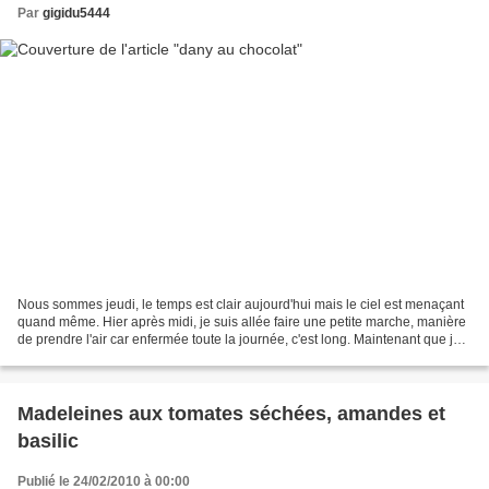
Par
gigidu5444
Nous sommes jeudi, le temps est clair aujourd'hui mais le ciel est menaçant
quand même. Hier après midi, je suis allée faire une petite marche, manière
de prendre l'air car enfermée toute la journée, c'est long. Maintenant que je
vais un peu mieux, je...
Madeleines aux tomates séchées, amandes et
basilic
Publié le 24/02/2010 à 00:00