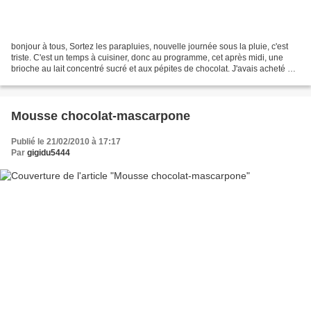
bonjour à tous, Sortez les parapluies, nouvelle journée sous la pluie, c'est
triste. C'est un temps à cuisiner, donc au programme, cet après midi, une
brioche au lait concentré sucré et aux pépites de chocolat. J'avais acheté 2
truites qui attendaient...
Mousse chocolat-mascarpone
Publié le 21/02/2010 à 17:17
Par
gigidu5444