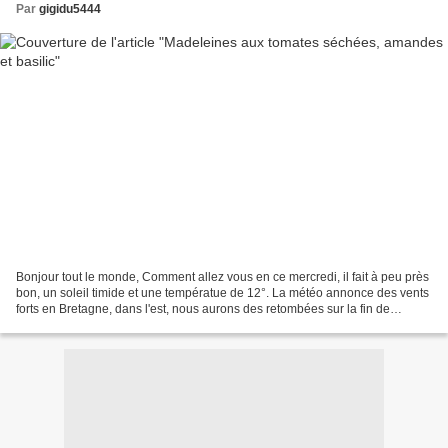
Par
gigidu5444
Bonjour tout le monde, Comment allez vous en ce mercredi, il fait à peu près
bon, un soleil timide et une températue de 12°. La météo annonce des vents
forts en Bretagne, dans l'est, nous aurons des retombées sur la fin de
semaine. Hier après midi, j'ai...