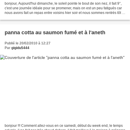
bonjour, Aujourd'hui dimanche, le soleil pointe le bout de son nez, il fait 9°,
c'est une journée idéale pour se promener, mais on est un peu fatigués car
nous avons fait un repas entre voisins hier soir et nous sommes rentrés tôt le
matin, il faisait...
panna cotta au saumon fumé et à l'aneth
Publié le 20/02/2010 à 12:27
Par
gigidu5444
bonjour !!! Comment allez-vous en ce samedi, début du week end, le temps