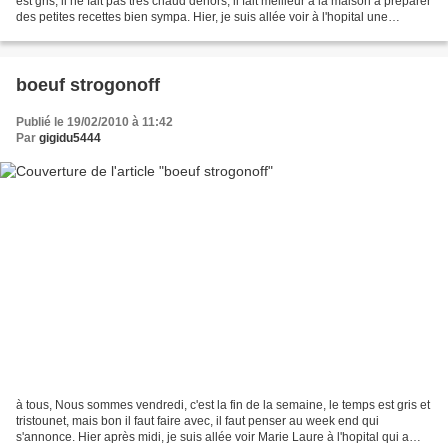
est gris, il ne fait pas très chaud dehors, il fait meilleur à la maison à préparer
des petites recettes bien sympa. Hier, je suis allée voir à l'hopital une
collègue Liliane qui...
boeuf strogonoff
Publié le 19/02/2010 à 11:42
Par
gigidu5444
à tous, Nous sommes vendredi, c'est la fin de la semaine, le temps est gris et
tristounet, mais bon il faut faire avec, il faut penser au week end qui
s'annonce. Hier après midi, je suis allée voir Marie Laure à l'hopital qui a