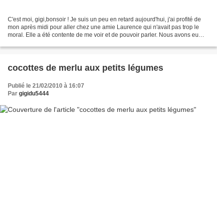
C'est moi, gigi,bonsoir ! Je suis un peu en retard aujourd'hui, j'ai profité de
mon après midi pour aller chez une amie Laurence qui n'avait pas trop le
moral. Elle a été contente de me voir et de pouvoir parler. Nous avons eu
une belle journée, du soleil...
cocottes de merlu aux petits légumes
Publié le 21/02/2010 à 16:07
Par
gigidu5444