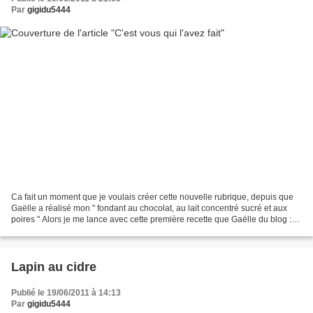
Par
gigidu5444
Ca fait un moment que je voulais créer cette nouvelle rubrique, depuis que
Gaëlle a réalisé mon " fondant au chocolat, au lait concentré sucré et aux
poires " Alors je me lance avec cette première recette que Gaëlle du blog :
http://les1001gourmandisesdegaelle.over-blog.fr/...
Lapin au cidre
Publié le 19/06/2011 à 14:13
Par
gigidu5444