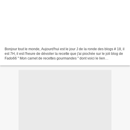
Bonjour tout le monde, Aujourd'hui est le jour J de la ronde des blogs # 18, il
est 7H, il est l'heure de dévoiler la recette que j'ai piochée sur le joli blog de
Fado66 " Mon carnet de recettes gourmandes " dont voici le lien
http://www.moncarnetderecettesgourmandes.com/...