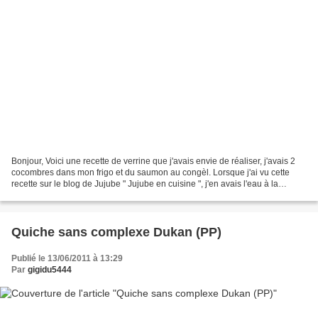
Bonjour, Voici une recette de verrine que j'avais envie de réaliser, j'avais 2
cocombres dans mon frigo et du saumon au congèl. Lorsque j'ai vu cette
recette sur le blog de Jujube " Jujube en cuisine ", j'en avais l'eau à la
bouche et je me suis dis,...
Quiche sans complexe Dukan (PP)
Publié le 13/06/2011 à 13:29
Par
gigidu5444