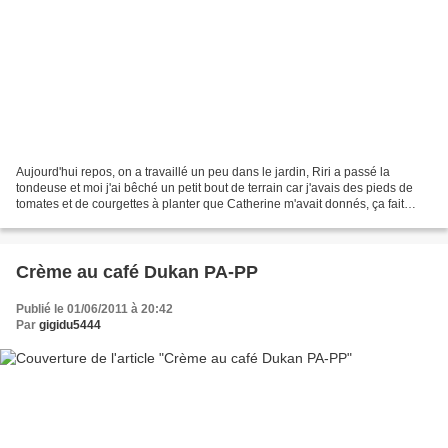
Aujourd'hui repos, on a travaillé un peu dans le jardin, Riri a passé la
tondeuse et moi j'ai bêché un petit bout de terrain car j'avais des pieds de
tomates et de courgettes à planter que Catherine m'avait donnés, ça fait
quelques années que je ne cultive...
Crème au café Dukan PA-PP
Publié le 01/06/2011 à 20:42
Par
gigidu5444