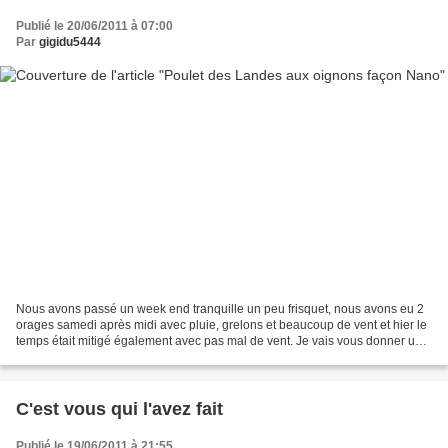
Publié le 20/06/2011 à 07:00
Par
gigidu5444
Nous avons passé un week end tranquille un peu frisquet, nous avons eu 2
orages samedi après midi avec pluie, grelons et beaucoup de vent et hier le
temps était mitigé également avec pas mal de vent. Je vais vous donner une
recette que mon beau frère...
C'est vous qui l'avez fait
Publié le 19/06/2011 à 21:55