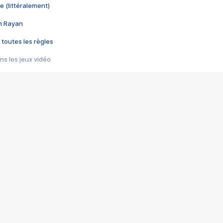
e (littéralement)
im Rayan
 toutes les règles
s les jeux vidéo
us choquant de Rockstar ? - Le scandale BULLY
e plus moche de Steam
du RÊVE tourne au CAUCHEMAR
pendant 8 heures
it… à tort
umiliés par un jeu vidéo
ire - Final Fantasy 8
ti un empire - Age of Empires
story DOFUS