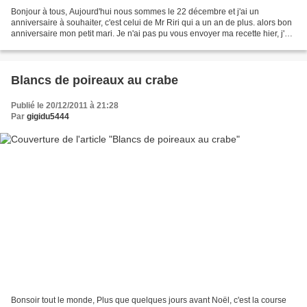
Bonjour à tous, Aujourd'hui nous sommes le 22 décembre et j'ai un
anniversaire à souhaiter, c'est celui de Mr Riri qui a un an de plus. alors bon
anniversaire mon petit mari. Je n'ai pas pu vous envoyer ma recette hier, j'ai
eu un soucis d'internet qui...
Blancs de poireaux au crabe
Publié le 20/12/2011 à 21:28
Par
gigidu5444
Bonsoir tout le monde, Plus que quelques jours avant Noël, c'est la course