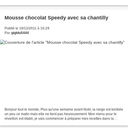
viens vous communiquer...
Mousse chocolat Speedy avec sa chantilly
Publié le 18/12/2011 à 16:29
Par
gigidu5444
Bonjour tout le monde, Plus qu'une semaine avant Noël, la neige est tombée
un peu ce matin mais elle ne tient pas heureusement. Mon menu pour le
réveillon est établi, je vais commencer à préparer mes recettes dans la
semaine pour m'avancer vu que j'ai...