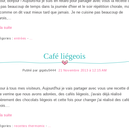
our, bonjour ! Aujourd'hui je suis en retard pour partager avec vous la recette 
, pas beaucoup de temps dans la journée d'hier et le soir répétition chorale, m
comme on dit vaut mieux tard que jamais. Je ne cuisine pas beaucoup de
rois,...
la suite
égories :
entrées
-
…
Café liégeois
Publié par
gigidu5444
21 Novembre 2013 à 12:15 AM
our à tous mes visiteurs, Aujourd'hui je vais partager avec vous une recette 
te verrine que nous avons adorées, des cafés liègeois, j'avais déjà réalisé
ièrement des chocolats liègeois et cette fois pour changer j'ai réalisé des caf
ois....
la suite
égories :
recettes thermomix
-
…