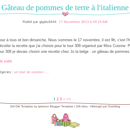
Gâteau de pommes de terre à l'italienne
Publié par
gigidu5444
17 Novembre 2013 à 09:15 AM
our à tous et bon dimanche, Nous sommes le 17 novembre, il est 9h, c'est l'
évoiler la recette que j'ai choisie pour le tour 308 organisé par Miss Cuisine. 
our 308 je devais choisir une recette chez Jo la belge : un gâteau de pommes.
la suite
égories :
un tour en cuisine
-
…
1
2
3
>
>>
Girl Gift
Template by Ipietoon
Blogger Template
|
Gift Idea
- Hébergé par
Overblog