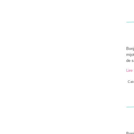
Bonj
mijo
de s
Lire 
Cat
Bonj