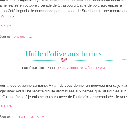
ine réalisé en octobre : Salade de Strasbourg Sauté de porc aux épices à
mbo Café liègeois Je commence par la salade de Strasbourg , une recette que
hée chez...
la suite
égories :
entrées
-
…
Huile d'olive aux herbes
Publié par
gigidu5444
18 Novembre 2013 à 12:15 AM
our à tous et bonne semaine, Avant de vous donner un nouveau menu, je vai
ager avec vous une recette d'huile aromatisée aux herbes que j'ai trouvée sur 
 " Cuisine-facile " je cuisine toujours avec de l'huile d'olive aromatisée. Je vous
la suite
égories :
LE FAIRE SOI MEME
-
…