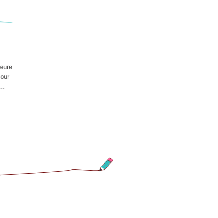
heure
Pour
..