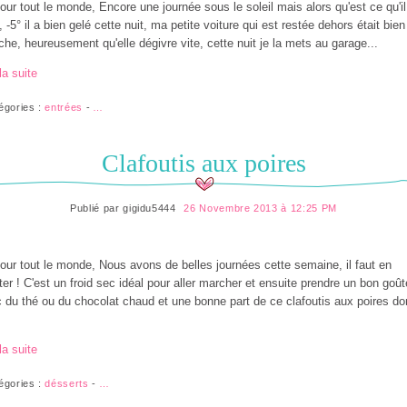
our tout le monde, Encore une journée sous le soleil mais alors qu'est ce qu'il 
d, -5° il a bien gelé cette nuit, ma petite voiture qui est restée dehors était bien
che, heureusement qu'elle dégivre vite, cette nuit je la mets au garage...
la suite
égories :
entrées
-
…
Clafoutis aux poires
Publié par
gigidu5444
26 Novembre 2013 à 12:25 PM
our tout le monde, Nous avons de belles journées cette semaine, il faut en
iter ! C'est un froid sec idéal pour aller marcher et ensuite prendre un bon goût
 du thé ou du chocolat chaud et une bonne part de ce clafoutis aux poires do
la suite
égories :
désserts
-
…