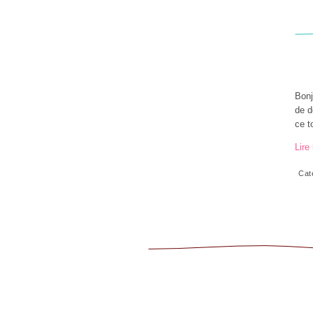
Bonj
de d
ce t
Lire 
Cat