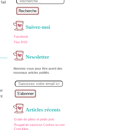
fait
Recherche
Suivez-moi
Facebook
Flux RSS
Newsletter
Abonnez-vous pour être averti des
nouveaux articles publiés.
E
m
a
er
i
nt
l
Articles récents
Gratin de pâtes et petits pois
Rougail de saucisse Cookeo ou non
Croq Kilos