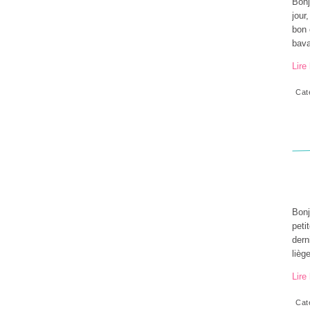
Bonj
jour
bon 
bava
Lire 
Cat
Bonj
peti
dern
liège
Lire 
Cat