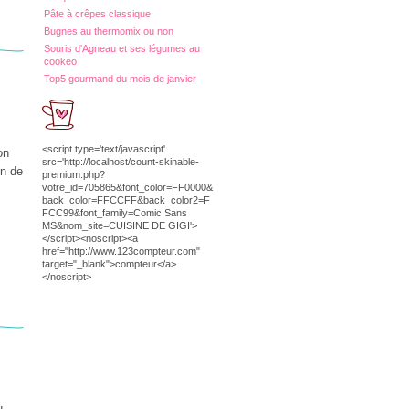
Pâte à crêpes classique
Bugnes au thermomix ou non
Souris d'Agneau et ses légumes au
cookeo
Top5 gourmand du mois de janvier
<script type='text/javascript'
on
src='http://localhost/count-skinable-
on de
premium.php?
votre_id=705865&font_color=FF0000&
back_color=FFCCFF&back_color2=F
FCC99&font_family=Comic Sans
MS&nom_site=CUISINE DE GIGI'>
</script><noscript><a
href="http://www.123compteur.com"
target="_blank">compteur</a>
</noscript>