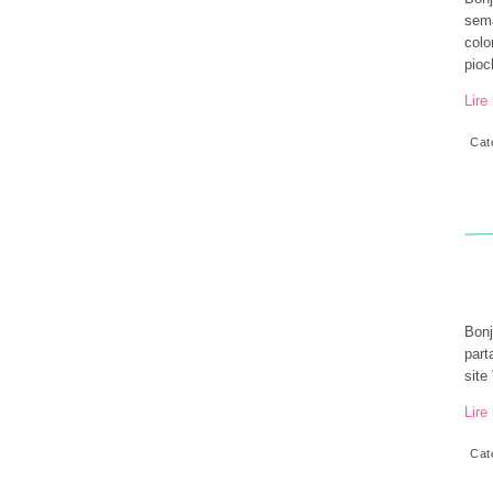
sema
colo
pioc
Lire 
Cat
Bonj
part
site
Lire 
Cat