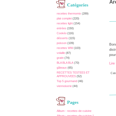
Ar
Catégories
recettes thermomix
(289)
plat complet
(220)
recettes light
(154)
entrées
(150)
Cookéo
(116)
désserts
(115)
poisson
(109)
Bons
recettes WW
(103)
dist
volaille
(87)
pour
gratin
(74)
BLA BLA BLA
(70)
Lire 
gâteaux
(65)
RECETTES TESTEES ET
Cat
APPROUVEES
(52)
Top 5 gourmand
(46)
viennoiserie
(44)
Pages
Album - recettes-de-cuisine
Album - recettes-de-cuisine-1