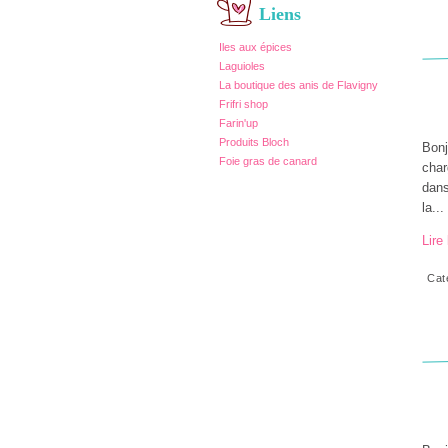
Liens
Iles aux épices
Laguioles
La boutique des anis de Flavigny
Frifri shop
Farin'up
Produits Bloch
Bonj
Foie gras de canard
char
dans
la...
Lire 
Cat