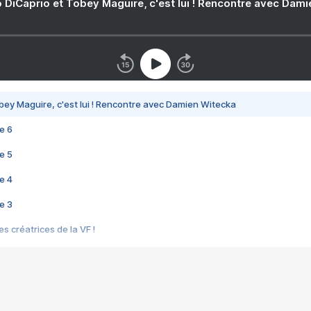
 DiCaprio et Tobey Maguire, c'est lui ! Rencontre avec Dam
bey Maguire, c'est lui ! Rencontre avec Damien Witecka
e 6
e 5
e 4
e 3
s créatrices de la VF !
e 2
e 1
e Mektoub My Love arrive enfin ! Rencontre avec Shaïn Boumedine et Sal