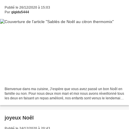
Publié le 26/12/2020 à 15:03
Par
gigidu5444
Bienvenue dans ma cuisine, J’espère que vous avez passé un bon Noêl en
famille ou non. Pour nous deux mon mari et moi nous avons réveillonné tous
les deux en faisant un repas amélioré, nos enfants sont venus le lendemain,
j’ai prévu un repas traditionnel,...
joyeux Noêl
Publié le 24/12/2020 à 20:43