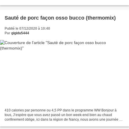
accueillies que compte notre centre,...
Sauté de porc façon osso bucco (thermomix)
Publié le 07/12/2020 à 10:40
Par
gigidu5444
410 calories par personne ou 4,5 PP dans le programme WW Bonjour à
tous, J’espère que vous avez passé un bon week-end bien au chaud
confinement oblige, ici dans la région de Nancy, nous avons une journée de
grisailles, c’est bien triste, la température...