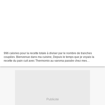
996 calories pour la recette totale à diviser par le nombre de tranches
coupées. Bienvenue dans ma cuisine, Depuis le temps que je voyais la
recette du pain cuit avec Thermomix au varoma passée chez mes
blogueuses, je me suis enfin lancée. J’ai découvert...
Publicité