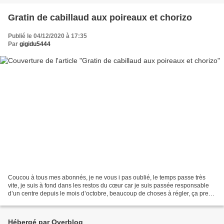
Gratin de cabillaud aux poireaux et chorizo
Publié le 04/12/2020 à 17:35
Par
gigidu5444
Coucou à tous mes abonnés, je ne vous i pas oublié, le temps passe très
vite, je suis à fond dans les restos du cœur car je suis passée responsable
d’un centre depuis le mois d’octobre, beaucoup de choses à régler, ça prend
beaucoup de temps et d’énergie...
Hébergé par Overblog