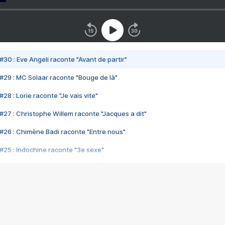
#30 : Eve Angeli raconte "Avant de partir"
#29 : MC Solaar raconte "Bouge de là"
28 : Lorie raconte "Je vais vite"
#27 : Christophe Willem raconte "Jacques a dit"
#26 : Chimène Badi raconte "Entre nous"
#25 : Indochine raconte "3e sexe"
#24 : Zaho raconte "C'est chelou"
#23 : Patrick Bruel raconte "Au café des délices"
#22 : Kyo raconte "Le chemin"
#21 : Nolwenn Leroy raconte "Cassé"