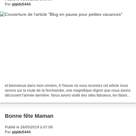
Par
gigidu5444
et bienvenue dans mon univers, A l'heure où vous recevrez cet article nous
serons sur la route de la Normandie, une magnifique région que nous avons
découvert l'année dernière. Nous avons visité des sites fabuleux, les falaises
d'Etretat, Fécamp, le joli...
Bonne fête Maman
Publié le 26/05/2019 à 07:00
Par
gigidu5444