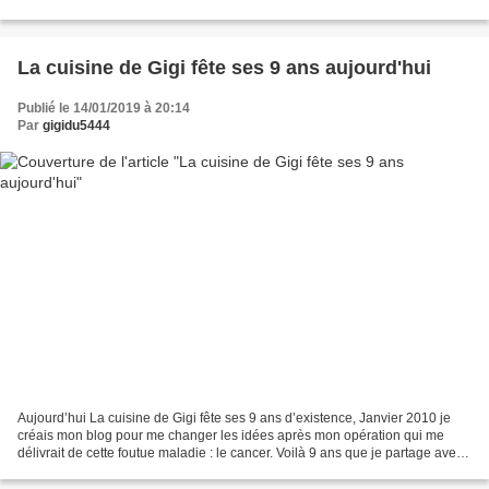
pour consulter mes recettes, je vous laisse...
La cuisine de Gigi fête ses 9 ans aujourd'hui
Publié le 14/01/2019 à 20:14
Par
gigidu5444
Aujourd’hui La cuisine de Gigi fête ses 9 ans d’existence, Janvier 2010 je
créais mon blog pour me changer les idées après mon opération qui me
délivrait de cette foutue maladie : le cancer. Voilà 9 ans que je partage avec
vous mes recettes gourmandes...