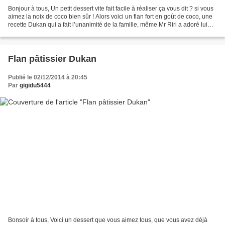
Bonjour à tous, Un petit dessert vite fait facile à réaliser ça vous dit ? si vous
aimez la noix de coco bien sûr ! Alors voici un flan fort en goût de coco, une
recette Dukan qui a fait l’unanimité de la famille, même Mr Riri a adoré lui
qui n’est pas...
Flan pâtissier Dukan
Publié le 02/12/2014 à 20:45
Par
gigidu5444
Bonsoir à tous, Voici un dessert que vous aimez tous, que vous avez déjà