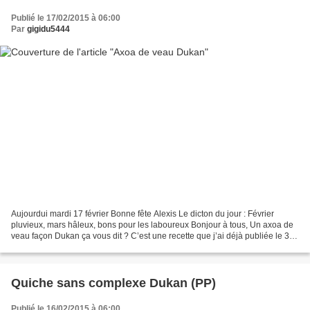
Publié le 17/02/2015 à 06:00
Par
gigidu5444
Aujourdui mardi 17 février Bonne fête Alexis Le dicton du jour : Février
pluvieux, mars hâleux, bons pour les laboureux Bonjour à tous, Un axoa de
veau façon Dukan ça vous dit ? C’est une recette que j’ai déjà publiée le 31
mai 2011 que je refais régulièrement,...
Quiche sans complexe Dukan (PP)
Publié le 16/02/2015 à 06:00