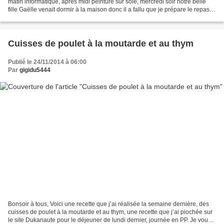
matin informatique, après midi peinture sur soie, mercredi soir notre belle
fille Gaëlle venait dormir à la maison donc il a fallu que je prépare le repas
du soir et pas trop...
Cuisses de poulet à la moutarde et au thym
Publié le 24/11/2014 à 06:00
Par
gigidu5444
Bonsoir à tous, Voici une recette que j’ai réalisée la semaine dernière, des
cuisses de poulet à la moutarde et au thym, une recette que j’ai piochée sur
le site Dukanaute pour le déjeuner de lundi dernier, journée en PP. Je vous