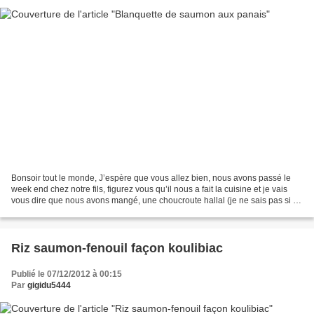
Bonsoir tout le monde, J’espère que vous allez bien, nous avons passé le
week end chez notre fils, figurez vous qu’il nous a fait la cuisine et je vais
vous dire que nous avons mangé, une choucroute hallal (je ne sais pas si ça
s’écrit comme ça), c’est...
Riz saumon-fenouil façon koulibiac
Publié le 07/12/2012 à 00:15
Par
gigidu5444