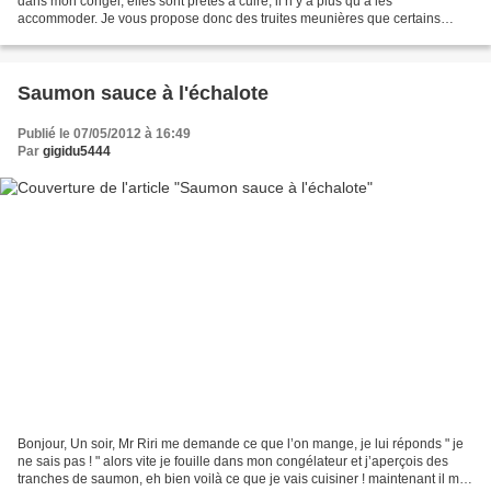
dans mon congèl, elles sont prêtes à cuire, il n’y a plus qu’à les
accommoder. Je vous propose donc des truites meunières que certains
d’entre vous connaissent déjà dont la...
Saumon sauce à l'échalote
Publié le 07/05/2012 à 16:49
Par
gigidu5444
Bonjour, Un soir, Mr Riri me demande ce que l’on mange, je lui réponds " je
ne sais pas ! " alors vite je fouille dans mon congélateur et j’aperçois des
tranches de saumon, eh bien voilà ce que je vais cuisiner ! maintenant il me