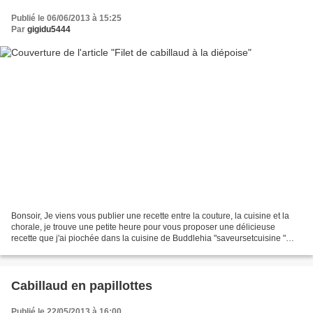
Publié le 06/06/2013 à 15:25
Par
gigidu5444
Bonsoir, Je viens vous publier une recette entre la couture, la cuisine et la
chorale, je trouve une petite heure pour vous proposer une délicieuse
recette que j'ai piochée dans la cuisine de Buddlehia "saveursetcuisine "
magnifique blog culinaire où...
Cabillaud en papillottes
Publié le 22/05/2013 à 16:00