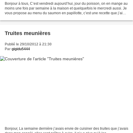
Bonjour à tous, C’est vendredi aujourd’hui, jour du poisson, on en mange au
moins une fois par semaine à la maison et quelquefois le mercredi aussi. Je
vous propose au menu du saumon en papillotte, c’est une recette que j’ai
piochée chez Mary qui a un...
Truites meunières
Publié le 29/10/2012 à 21:30
Par
gigidu5444
Bonjour, La semaine dernière j’avais envie de cuisiner des truites que j’avais