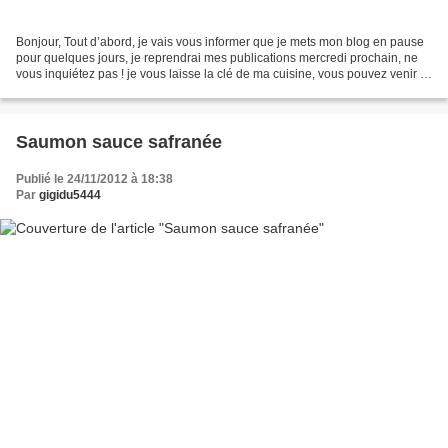
Bonjour, Tout d’abord, je vais vous informer que je mets mon blog en pause
pour quelques jours, je reprendrai mes publications mercredi prochain, ne
vous inquiétez pas ! je vous laisse la clé de ma cuisine, vous pouvez venir y
faire un tour et me laisser...
Saumon sauce safranée
Publié le 24/11/2012 à 18:38
Par
gigidu5444