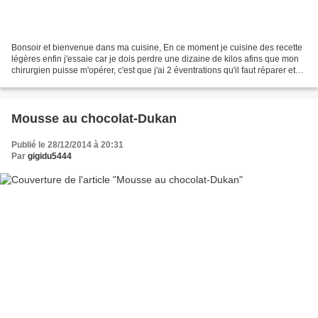
Bonsoir et bienvenue dans ma cuisine, En ce moment je cuisine des recette
légères enfin j'essaie car je dois perdre une dizaine de kilos afins que mon
chirurgien puisse m'opérer, c'est que j'ai 2 éventrations qu'il faut réparer et
changer de place ma...
Mousse au chocolat-Dukan
Publié le 28/12/2014 à 20:31
Par
gigidu5444