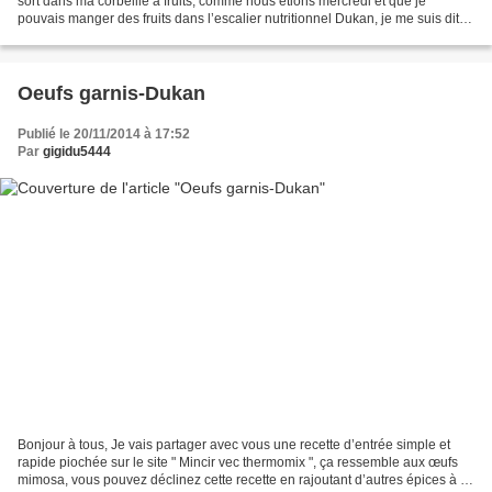
sort dans ma corbeille à fruits, comme nous étions mercredi et que je
pouvais manger des fruits dans l’escalier nutritionnel Dukan, je me suis dit je
vais faire un clafouti aux...
Oeufs garnis-Dukan
Publié le 20/11/2014 à 17:52
Par
gigidu5444
Bonjour à tous, Je vais partager avec vous une recette d’entrée simple et
rapide piochée sur le site " Mincir vec thermomix ", ça ressemble aux œufs
mimosa, vous pouvez déclinez cette recette en rajoutant d’autres épices à la