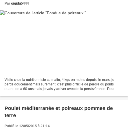
Par
gigidu5444
Visite chez la nutritionniste ce matin, 4 kgs en moins depuis fin mars, je
perds doucement mais surement, c’est plus difficile de perdre du poids
quand on a 60 ans mais je vais y arriver avec de la persévérance. Pour
accompagner mon poulet méditerranée...
Poulet méditerranée et poireaux pommes de
terre
Publié le 12/05/2015 à 21:14