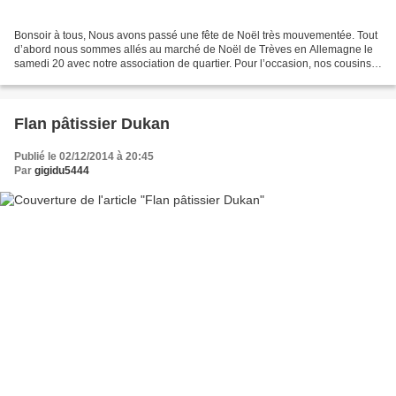
Bonsoir à tous, Nous avons passé une fête de Noël très mouvementée. Tout
d’abord nous sommes allés au marché de Noël de Trèves en Allemagne le
samedi 20 avec notre association de quartier. Pour l’occasion, nos cousins
du Croisic sont venus à la maison...
Flan pâtissier Dukan
Publié le 02/12/2014 à 20:45
Par
gigidu5444