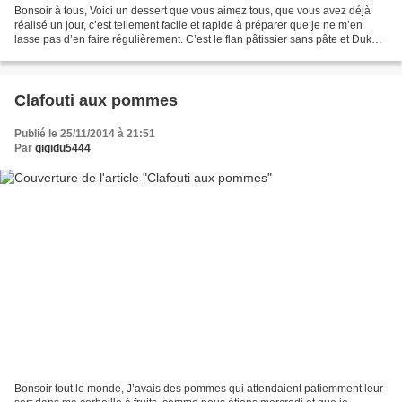
Bonsoir à tous, Voici un dessert que vous aimez tous, que vous avez déjà
réalisé un jour, c’est tellement facile et rapide à préparer que je ne m’en
lasse pas d’en faire régulièrement. C’est le flan pâtissier sans pâte et Dukan.
J’ai testé la recette...
Clafouti aux pommes
Publié le 25/11/2014 à 21:51
Par
gigidu5444
Bonsoir tout le monde, J’avais des pommes qui attendaient patiemment leur