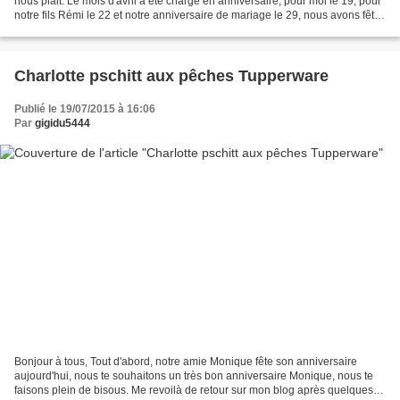
nous plait. Le mois d'avril a été chargé en anniversaire, pour moi le 19, pour
notre fils Rémi le 22 et notre anniversaire de mariage le 29, nous avons fêté
ces événement au restaurant...
Charlotte pschitt aux pêches Tupperware
Publié le 19/07/2015 à 16:06
Par
gigidu5444
Bonjour à tous, Tout d'abord, notre amie Monique fête son anniversaire
aujourd'hui, nous te souhaitons un très bon anniversaire Monique, nous te
faisons plein de bisous. Me revoilà de retour sur mon blog après quelques