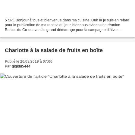
5 SPL Bonjour à tous et bienvenue dans ma cuisine, Ouh là je suis en retard
pour la publication de ma recette du jour, hier nous avions une réunion
Restos du Cœur avant le grand démarrage pour la campagne d’hiver
2019/2020. Je n’ai donc pas eu trop de...
Charlotte à la salade de fruits en boîte
Publié le 20/03/2019 à 07:00
Par
gigidu5444