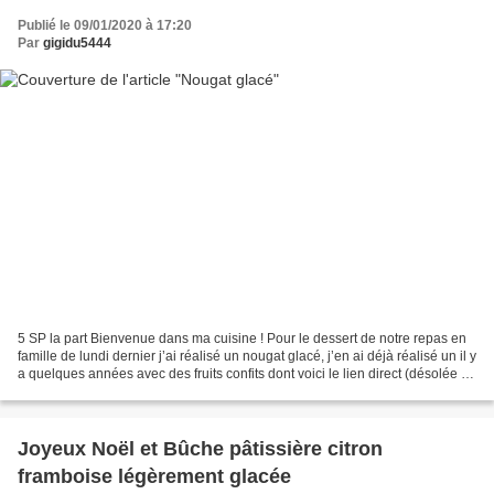
Publié le 09/01/2020 à 17:20
Par
gigidu5444
5 SP la part Bienvenue dans ma cuisine ! Pour le dessert de notre repas en
famille de lundi dernier j’ai réalisé un nougat glacé, j’en ai déjà réalisé un il y
a quelques années avec des fruits confits dont voici le lien direct (désolée je
n'ai pas mis...
Joyeux Noël et Bûche pâtissière citron
framboise légèrement glacée