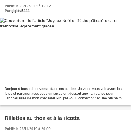
Publié le 23/12/2019 à 12:12
Par
gigidu5444
Bonjour à tous et bienvenue dans ma cuisine, Je viens vous voir avant les
fêtes et partager avec vous un succulent dessert que j’ai réalisé pour
l’anniversaire de mon cher mari Riri, j’ai voulu confectionner une bûche mi
pâtissière mi glacée, ça n’a pas...
Rillettes au thon et à la ricotta
Publié le 28/11/2019 à 20:09