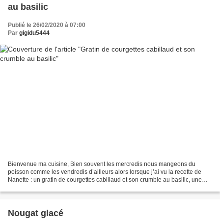
au basilic
Publié le 26/02/2020 à 07:00
Par
gigidu5444
Bienvenue ma cuisine, Bien souvent les mercredis nous mangeons du
poisson comme les vendredis d’ailleurs alors lorsque j’ai vu la recette de
Nanette : un gratin de courgettes cabillaud et son crumble au basilic, une
recette WW , je me suis dit voilà la...
Nougat glacé