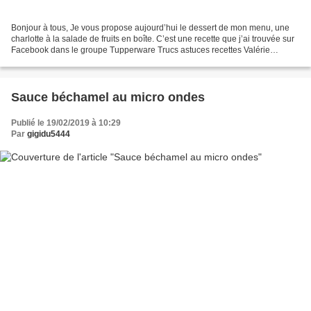
Bonjour à tous, Je vous propose aujourd’hui le dessert de mon menu, une
charlotte à la salade de fruits en boîte. C’est une recette que j’ai trouvée sur
Facebook dans le groupe Tupperware Trucs astuces recettes Valérie
Tupperware. Dans ce groupe il y...
Sauce béchamel au micro ondes
Publié le 19/02/2019 à 10:29
Par
gigidu5444